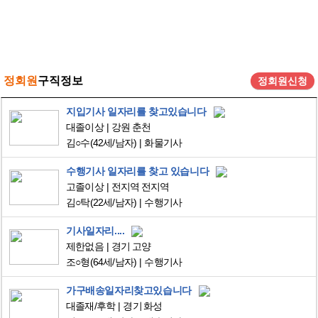
정회원
구직정보
정회원신청
지입기사 일자리를 찾고있습니다
대졸이상
강원 춘천
김○수
(42세/남자)
화물기사
수행기사 일자리를 찾고 있습니다
고졸이상
전지역 전지역
김○탁
(22세/남자)
수행기사
기사일자리....
제한없음
경기 고양
조○형
(64세/남자)
수행기사
가구배송일자리찾고있습니다
대졸재/후학
경기 화성