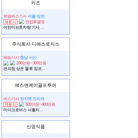
키즈
학원버스기사
서울 양천
면접후결정
어린이보호차량 기사 모집
주식회사 디에스로지스
배송기사
충남 서산
280만원~300만원
편의점 상온 물류 점포배송 기사님 모집 (2.5T 차량 제공)
에스앤케이골프투어
버스기사
전지역 전지역
300만원~400만원
마이크로버스 셔틀차량 운전직
신영식품