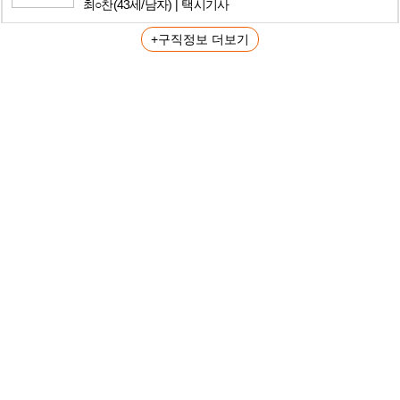
최○찬
(43세/남자)
택시기사
+구직정보 더보기