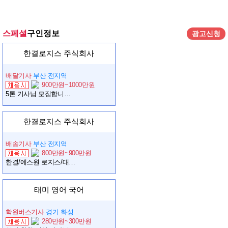
스페셜
구인정보
광고신청
한결로지스 주식회사
배달기사
부산 전지역
900만원~1000만원
5톤 기사님 모집합니다(경남권전부 배차가능,물량많음,회사지원차량가능) 운전만 하시면 됩니다.
한결로지스 주식회사
배송기사
부산 전지역
800만원~900만원
한결/에스원 로지스/대기업물량/기사님채용/운전만/상하차/가까운지역배차/
태미 영어 국어
학원버스기사
경기 화성
280만원~300만원