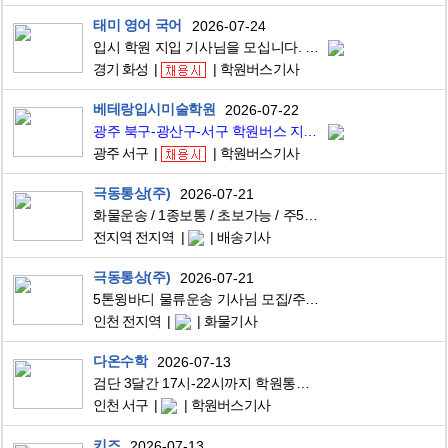
태미 영어 국어
2026-07-24
입시 학원 지입 기사님을 모십니다. (함께 오래도록 했으면 합니다. )
경기 화성
학원버스기사
베테랑입시미술학원
2026-07-22
광주 북구-광산구-서구 학원버스 지입기사님 구합니다.
광주 서구
학원버스기사
극동통상(주)
2026-07-21
화물운송 / 1종보통 / 초보가능 / 주5일 / 초기비용X / 상하차X / 최소매출보장제도 /
전지역 전지역
배송기사
극동통상(주)
2026-07-21
5톤윙바디 물류운송 기사님 모집/주5일근무/월450이상/상하차x/초기비용x/최소매출보장
인천 전지역
화물기사
다온수학
2026-07-13
검단 3달간 17시-22시까지 학원통근버스 운전해주실 분 찾습니다.
인천 서구
학원버스기사
키즈
2026-07-13