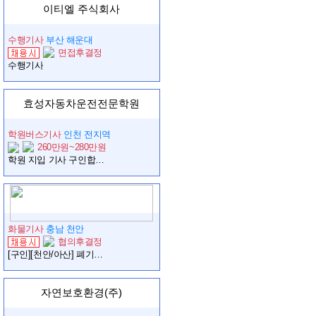
이티엘 주식회사
수행기사
부산 해운대
면접후결정
수행기사
효성자동차운전전문학원
학원버스기사
인천 전지역
260만원~280만원
학원 지입 기사 구인합니다.
화물기사
충남 천안
협의후결정
[구인][천안/아산] 폐기물수집운반업체 25톤 원쓰리 암롤 기사 구인
자연보호환경(주)