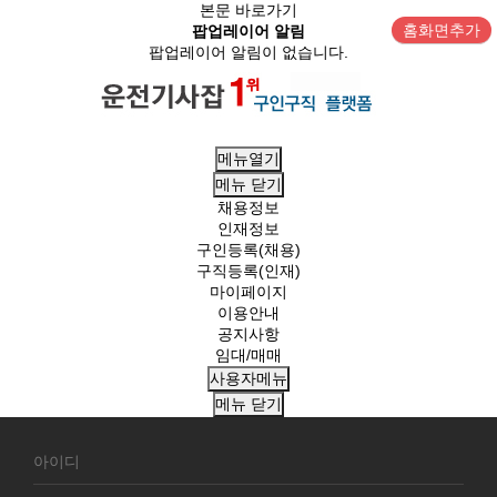
본문 바로가기
홈화면추가
팝업레이어 알림
팝업레이어 알림이 없습니다.
메뉴열기
메뉴
닫기
채용정보
인재정보
구인등록(채용)
구직등록(인재)
마이페이지
이용안내
공지사항
임대/매매
사용자메뉴
메뉴
닫기
회
원
로