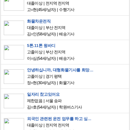
대졸이상
전지역 전지역
고○현
(45세/남자)
수행기사
화물차운전직
대졸이상
부산 전지역
김○인
(58세/남자)
배송기사
5톤.11톤 윙바디
고졸이상
부산 전지역
이○심
(54세/남자)
배송기사
안녕하십니까, 대형화물기사를 희망하여 지원하였습니다!
고졸이상
경기 평택
정○현
(30세/남자)
화물기사
일자리 찼고있어요
제한없음
서울 송파
김○호
(54세/남자)
학원버스기사
외국인 관련된 운전 업무를 하고 싶어요
대졸이상
전지역 전지역