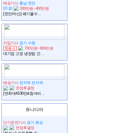
배송기사
충남 천안
07-10
300만원~400만원
[천안/아산] 폐기물수집운반업체 25톤 원쓰리 암롤 직영-지입기사 구인
지입기사
경기 수원
700만원~800만원
대기업 고정 냉장탑 간선 일자리
배송기사
전지역 전지역
면접후결정
[연최대4530만&참석비] 쿠팡친구(배송사원) 채용, 차량유류비지원
유니디아
단기운전기사
경기 화성
면접후결정