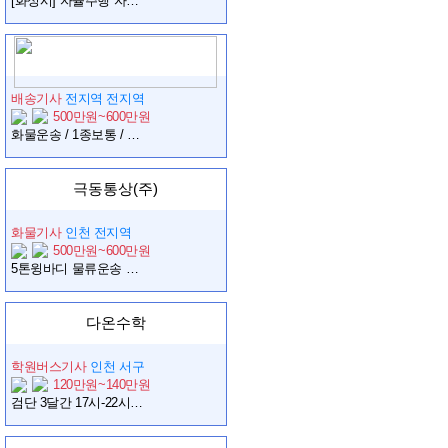
[화성시] 자율주행 자동차 안전요원(드라이버) 모집 공고
배송기사
전지역 전지역
500만원~600만원
화물운송 / 1종보통 / 초보가능 / 주5일 / 초기비용X / 상하차X / 최소매출보장제도 /
극동통상(주)
화물기사
인천 전지역
500만원~600만원
5톤윙바디 물류운송 기사님 모집/주5일근무/월450이상/상하차x/초기비용x/최소매출보장
다온수학
학원버스기사
인천 서구
120만원~140만원
검단 3달간 17시-22시까지 학원통근버스 운전해주실 분 찾습니다.