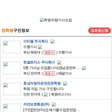
정회원
구인정보
정회원신청
이티엘 주식회사
수행기사
부산 해운대
수행기사
한결로지스 주식회사
5톤 기사님 모집합니다(경남권전부 배차가능,물량많음,회사지원차량가능) 운전만 하시면 됩니다.
부산 전지역
배달기사
효성자동차운전전문학원
학원 지입 기사 구인합니다.
인천 전지역
학원버스기사
자연보호환경(주)
[구인][천안/아산] 폐기물수집운반업체 25톤 원쓰리 암롤 기사 구인