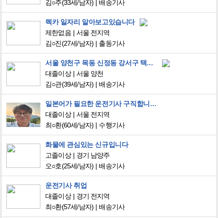
김○주
(33세/남자)
배송기사
렉카 일자리 알아보고있습니다
제한없음
서울 전지역
김○진
(27세/남자)
출동기사
서울 양천구 목동 신정동 강서구 택배기사 일자리 찾습니다
대졸이상
서울 양천
김○관
(39세/남자)
배송기사
일본어가 필요한 운전기사 구직합니다.
대졸이상
서울 전지역
최○환
(60세/남자)
수행기사
화물에 관심있는 신규입니다
고졸이상
경기 남양주
오○호
(25세/남자)
배송기사
운전기사 취업
대졸이상
경기 전지역
최○환
(57세/남자)
배송기사