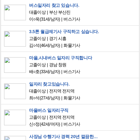
버스일자리 찾고 있습니다.
대졸이상
부산 부산진
이○욱
(31세/남자)
버스기사
3.5톤 월급제기사 구직하고 싶습니다.
고졸이상
경기 시흥
김○석
(46세/남자)
화물기사
마을,시내버스 일자리 구직합니다
고졸이상
경남 창원
배○호
(33세/남자)
버스기사
일자리 찾고있습니다.
대졸이상
전지역 전지역
최○석
(27세/남자)
화물기사
마을버스 일자리구직
고졸이상
전지역 전지역
신○정
(42세/여자)
버스기사
사장님 수행기사 경력 20년 깔끔한외모