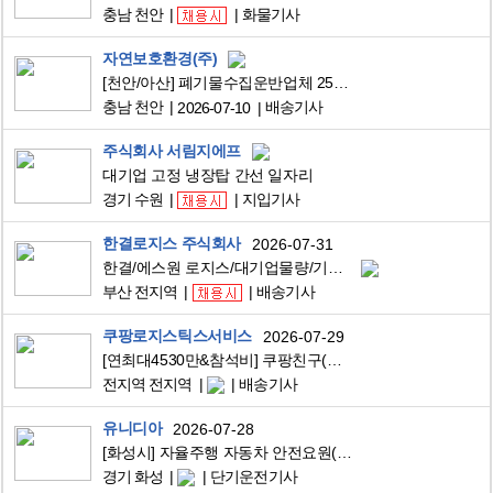
충남 천안
화물기사
자연보호환경(주)
[천안/아산] 폐기물수집운반업체 25톤 원쓰리 암롤 직영-지입기사 구인
충남 천안
배송기사
2026-07-10
주식회사 서림지에프
대기업 고정 냉장탑 간선 일자리
경기 수원
지입기사
한결로지스 주식회사
2026-07-31
한결/에스원 로지스/대기업물량/기사님채용/운전만/상하차/가까운지역배차/
부산 전지역
배송기사
쿠팡로지스틱스서비스
2026-07-29
[연최대4530만&참석비] 쿠팡친구(배송사원) 채용, 차량유류비지원
전지역 전지역
배송기사
유니디아
2026-07-28
[화성시] 자율주행 자동차 안전요원(드라이버) 모집 공고
경기 화성
단기운전기사