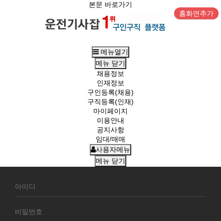
본문 바로가기
홈화면추가
메뉴열기
메뉴
닫기
채용정보
인재정보
구인등록(채용)
구직등록(인재)
마이페이지
이용안내
공지사항
임대/매매
사용자메뉴
메뉴
닫기
회
원
로
그
인