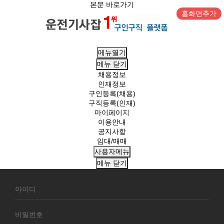
본문 바로가기
홈화면추가
메뉴열기
메뉴
닫기
채용정보
인재정보
구인등록(채용)
구직등록(인재)
마이페이지
이용안내
공지사항
임대/매매
사용자메뉴
메뉴
닫기
회
원
로
그
인