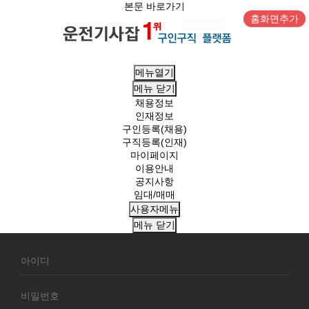
본문 바로가기
홈화면추가
메뉴열기
메뉴
닫기
채용정보
인재정보
구인등록(채용)
구직등록(인재)
마이페이지
이용안내
공지사항
임대/매매
사용자메뉴
메뉴
닫기
회
원
로
그
인