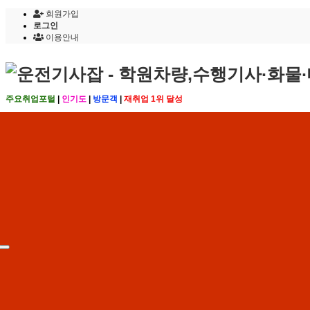
회원가입
로그인
이용안내
주요취업포털
|
인기도
|
방문객
|
재취업 1위 달성