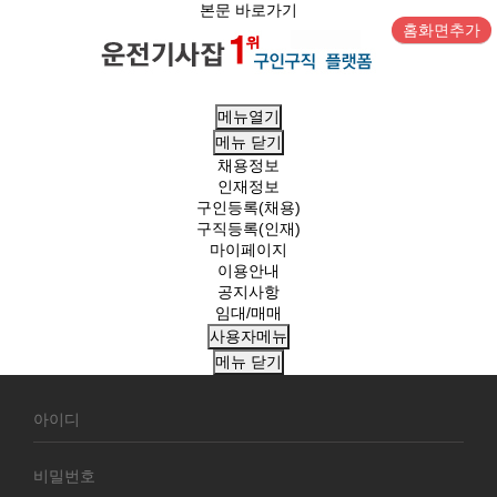
본문 바로가기
홈화면추가
메뉴열기
메뉴
닫기
채용정보
인재정보
구인등록(채용)
구직등록(인재)
마이페이지
이용안내
공지사항
임대/매매
사용자메뉴
메뉴
닫기
회
원
로
그
인